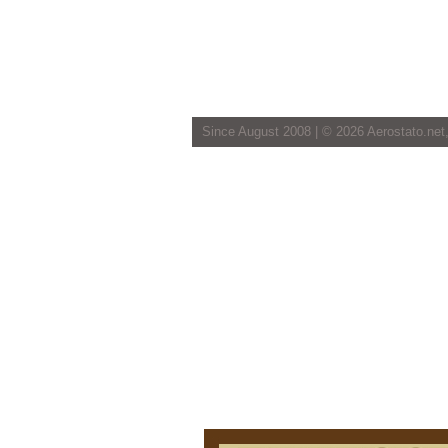
Since August 2008 | ©
2026 Aerostato.net,