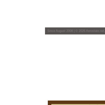
Since August 2008 | ©
2026 Aerostato.net,