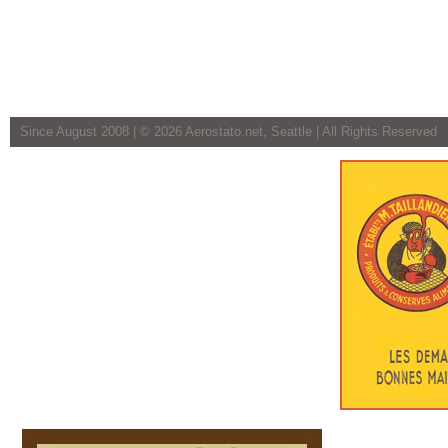
Since August 2008 | ©
2026 Aerostato.net, Seattle | All Rights Reserved