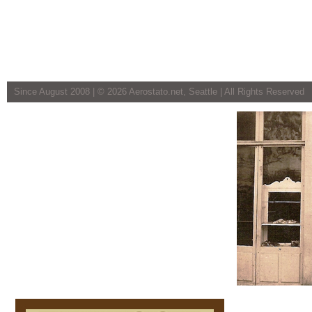
Since August 2008 | ©
2026 Aerostato.net, Seattle | All Rights Reserved